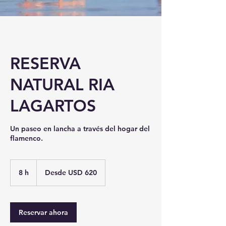
RESERVA
NATURAL RIA
LAGARTOS
Un paseo en lancha a través del hogar del
flamenco.
Desde
620
8 h
8
Desde USD 620
dólares
estadounidenses
h
Reservar ahora