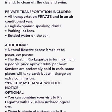
island, to clean off the clay and swim.
PRIVATE TRANSPORTATION INCLUDES:
• All transportation PRIVATE and in an air-
conditioned van.
• English- Spanish speaking driver
• Parking lot fees.
• Bottled water on the van
ADDITIONAL:
• Natural Reserve access bracelet 64
pesos per person
• The Boat in Rio Lagartos is for maximum
6 people price aprox 180US per boat
Services are preferably paid in cash. some
places will take cards but will charge an
extra commission.
**PRICE MAY CHANGE WITHOUT
NOTICE
OPTIONAL.
• You can combine your visit to Ria
Lagartos with Ek Balam Archaeological
site.
• There is plenty of restaurants in Rio