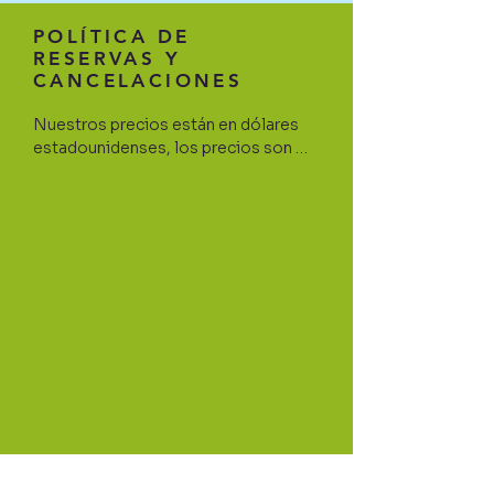
POLÍTICA DE
RESERVAS Y
CANCELACIONES
Nuestros precios están en dólares 
estadounidenses, los precios son 
válidos saliendo de Playa del Carmen 
y áreas circundantes. Si su hotel está 
ubicado al norte o al sur de PDC, 
infórmenos para una cotización 
personalizada.

Los transportes privados requieren 
un depósito del 30% al momento de 
la reserva; Le proporcionaremos un 
comprobante de confirmación con 
detalles específicos.

Para fines de seguro de transporte, 
Let's chat on WhatsApp! 🙃
requeriremos al momento de la 